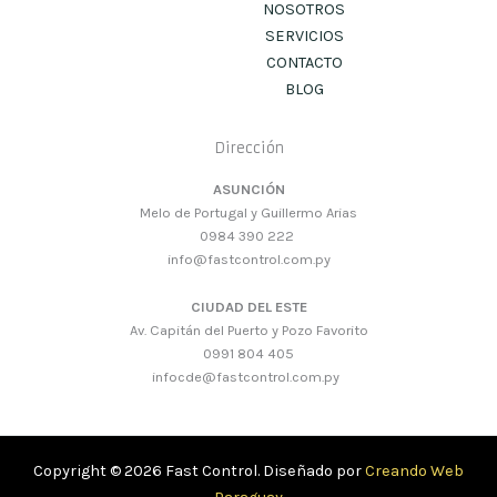
NOSOTROS
SERVICIOS
CONTACTO
BLOG
Dirección
ASUNCIÓN
Melo de Portugal y Guillermo Arias
0984 390 222
info@fastcontrol.com.py
CIUDAD DEL ESTE
Av. Capitán del Puerto y Pozo Favorito
0991 804 405
infocde@fastcontrol.com.py
Copyright © 2026 Fast Control. Diseñado por
Creando Web